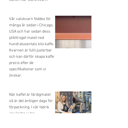
Vår valskvarn föddes för
många år sedan i Chicago,
USA och har sedan dess
plikttroget malet ned
hundratusentals kilo kaffe.
Kvarnen är fullt justerbar
och kan därför skapa kaffe
precis efter de
specifikationer som vi
önskar.
När kaffet är färdigmalet
så är det äntligen dags för
förpackning. I vår fabrik
använder vi tre
automatiska packmaskiner
med varsitt