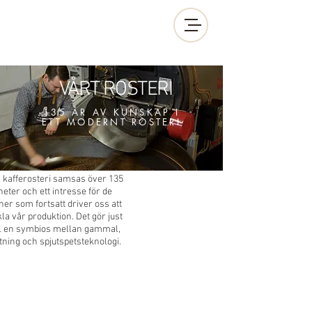
VÅRT ROSTERI
135 ÅR AV KUNSKAP I
ETT MODERNT ROSTERI
s kafferosteri samsas över 135
eter och ett intresse för de
ner som fortsatt driver oss att
la vår produktion. Det gör just
till en symbios mellan gammal,
tning och spjutspetsteknologi.