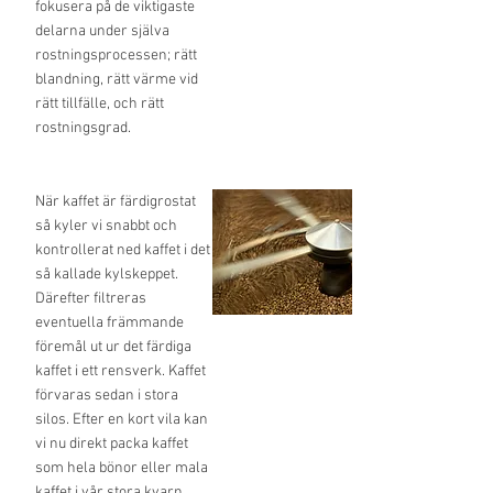
fokusera på de viktigaste
delarna under själva
rostningsprocessen; rätt
blandning, rätt värme vid
rätt tillfälle, och rätt
rostningsgrad.
När kaffet är färdigrostat
så kyler vi snabbt och
kontrollerat ned kaffet i det
så kallade kylskeppet.
Därefter filtreras
eventuella främmande
föremål ut ur det färdiga
kaffet i ett rensverk. Kaffet
förvaras sedan i stora
silos. Efter en kort vila kan
vi nu direkt packa kaffet
som hela bönor eller mala
kaffet i vår stora kvarn.